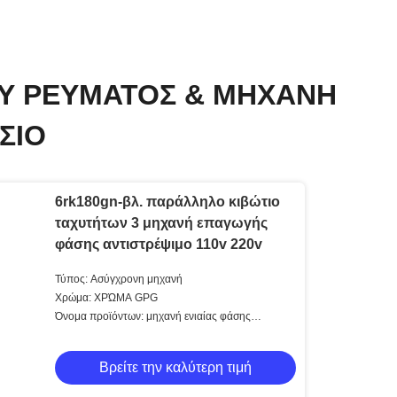
Υ ΡΕΎΜΑΤΟΣ & ΜΗΧΑΝΉ
ΣΙΟ
6rk180gn-βλ. παράλληλο κιβώτιο
ταχυτήτων 3 μηχανή επαγωγής
φάσης αντιστρέψιμο 110v 220v
Τύπος: Ασύγχρονη μηχανή
Χρώμα: ΧΡΏΜΑ GPG
Όνομα προϊόντων: μηχανή ενιαίας φάσης
ΤΡΙΦΑΣΙΚΗ
Βρείτε την καλύτερη τιμή