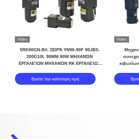
Video
Video
-
5RK90GN-ΒΛ. ΣΕΙΡΆ YN90-90F 90JB3-
Μηχαν
200G10L 90MM 90W ΜΗΧΑΝΏΝ
συνεχο
Ν
ΕΡΓΑΛΕΊΩΝ ΜΗΧΑΝΏΝ RK ΕΡΓΑΛΕΊΩΝ
κιβωτίω
ΕΝΑΛΛΑΣΣΌΜΕΝΟΥ ΡΕΎΜΑΤΟΣ
ΜΗΧΑΝΏΝ ΑΝΕΜΙΣΤΉΡΩΝ ΕΛΈΓΧΟΥ
Βρείτε την καλύτερη τιμή
Βρεί
ΤΑΧΎΤΗΤΑΣ 5GN3-200K