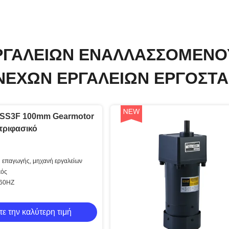
ΡΓΑΛΕΊΩΝ ΕΝΑΛΛΑΣΣΌΜΕΝΟ
ΝΕΧΏΝ ΕΡΓΑΛΕΊΩΝ ΕΡΓΟΣΤΆ
-SS3F 100mm Gearmotor
τριφασικό
 επαγωγής, μηχανή εργαλείων
κός
/60HZ
τε την καλύτερη τιμή