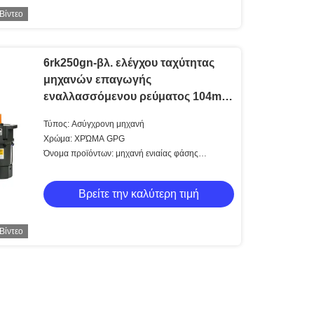
Βίντεο
6rk250gn-βλ. ελέγχου ταχύτητας
μηχανών επαγωγής
εναλλασσόμενου ρεύματος 104mm
σταθερό σταθερό
Τύπος: Ασύγχρονη μηχανή
Χρώμα: ΧΡΏΜΑ GPG
Όνομα προϊόντων: μηχανή ενιαίας φάσης
ΤΡΙΦΑΣΙΚΗ
Βρείτε την καλύτερη τιμή
Βίντεο