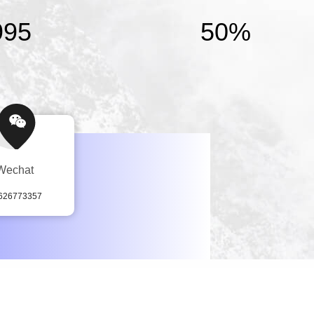
995
50%
Wechat
626773357