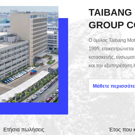
TAIBANG
GROUP CO
Ο όμιλος Taibang Mot
1995, επικεντρώνεται
κατασκευής, ενσωματ
και την εξυπηρέτηση.Η
με γρανάζια στον τομ
εξοπλισμώνΗ Taibang
Μάθετε περισσότ
καλύψει τις ατομικές 
τεχνικοί δείκτες έχο
έδρα την πόλη Yueqing
Ετήσια πωλήσεις
Έτος που 