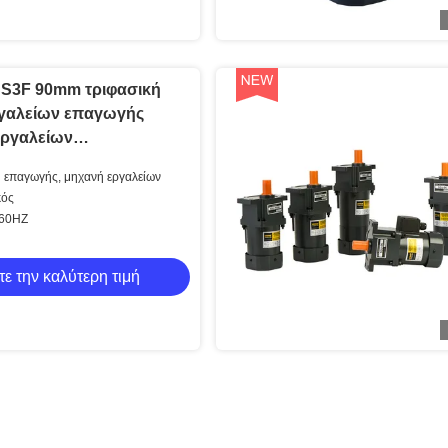
S3F 90mm τριφασική
γαλείων επαγωγής
εργαλείων
μενου ρεύματος
 επαγωγής, μηχανή εργαλείων
κός
/60HZ
τε την καλύτερη τιμή