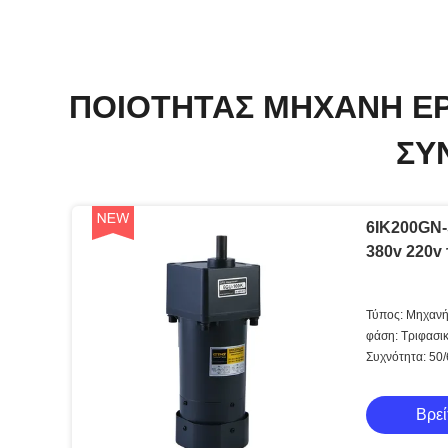
ΠΟΙΌΤΗΤΑΣ ΜΗΧΑΝΉ Ε
ΣΥ
6IK200GN
380v 220v 
Τύπος: Μηχανή
φάση: Τριφασι
Συχνότητα: 50
Βρεί