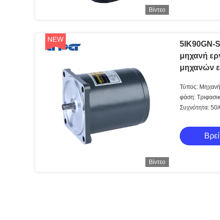
Βίντεο
5IK90GN-S
μηχανή ερ
μηχανών 
εναλλασσό
Τύπος: Μηχανή
φάση: Τριφασι
Συχνότητα: 50
Βρεί
Βίντεο