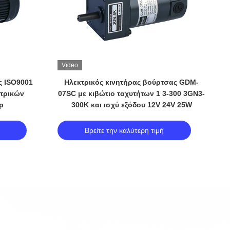
Video
V
 ISO9001
Ηλεκτρικός κινητήρας βούρτσας GDM-
κτρικών
07SC με κιβώτιο ταχυτήτων 1 3-300 3GN3-
ε
p
300K και ισχύ εξόδου 12V 24V 25W
Βρείτε την καλύτερη τιμή