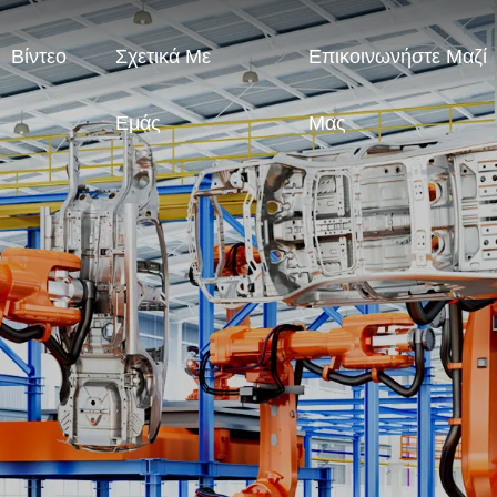
Βίντεο
Σχετικά Με
Επικοινωνήστε Μαζί
Εμάς
Μας