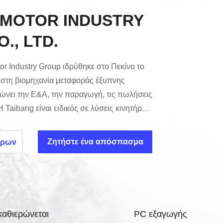
 MOTOR INDUSTRY
., LTD.
or Industry Group ιδρύθηκε στο Πεκίνο το
 στη βιομηχανία μεταφοράς έξυπνης
ώνει την Ε&Α, την παραγωγή, τις πωλήσεις
 Taibang είναι ειδικός σε λύσεις κινητήρων
έα της αυτοματοποίησης και των ευφυών
 έχει μια πλούσια ομάδα προϊόντων για να
Ζητήστε ένα απόσπασμα
ερων
και εξατομικευμένες ανάγκες.Αρκετοί
υν φτάσει τα διεθνή προηγμένα πρότυπα. Με
, ε...
καθιερώνεται
PC εξαγωγής