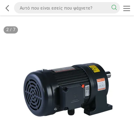
2
/
7